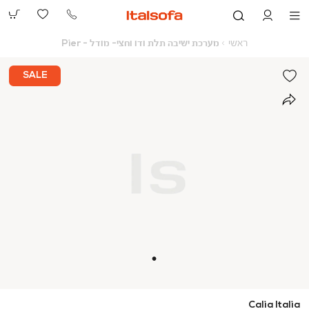
073-
2390991
ראשי
מערכת
ראשי
מערכת ישיבה תלת ודו וחצי- מודל - Pier
ישיבה
תלת
ודו
SALE
וחצי-
מודל
-
Pier
Calia Italia