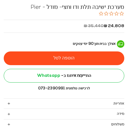
מערכת ישיבה תלת ודו וחצי- מודל - Pier
0.0
star
rating
החל
מחיר
35,440 ₪
24,808 ₪
מ
רגיל
-
אצלך בבית
תוך
90
ימי עסקים
הוספה לסל
התייעצו איתנו ב-
Whatsapp
לרכישה טלפונית 073-2390991
אחריות
מידה
משלוחים