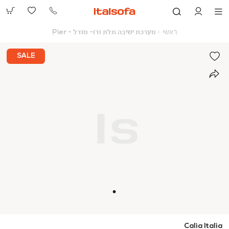
073-
2390991
ראשי
מערכת
ראשי
מערכת ישיבה תלת ודו- מודל - Pier
ישיבה
תלת
ודו-
SALE
מודל
-
Pier
Calia Italia