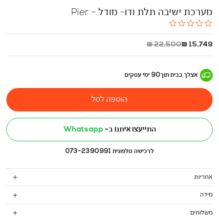
מערכת ישיבה תלת ודו- מודל - Pier
0.0
star
rating
החל
מחיר
22,500 ₪
15,749 ₪
מ
רגיל
-
אצלך בבית
תוך
90
ימי עסקים
הוספה לסל
התייעצו איתנו ב-
Whatsapp
לרכישה טלפונית 073-2390991
אחריות
מידה
משלוחים