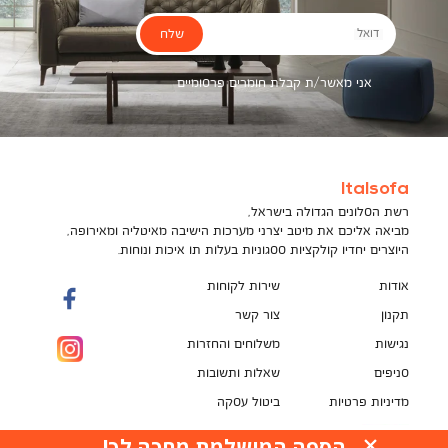
שלח
דואל
אני מאשר/ת קבלת חומרים פרסומיים
Italsofa
רשת הסלונים הגדולה בישראל,
מביאה אליכם את מיטב יצרני מערכות הישיבה מאיטליה ומאירופה,
היוצרים יחדיו קולקציות ססגוניות בעלות תו איכות ונוחות.
אודות
שירות לקוחות
תקנון
צור קשר
נגישות
משלוחים והחזרות
סניפים
שאלות ותשובות
מדיניות פרטיות
ביטול עסקה
תקנון מועדון לקוחות
הספה המושלמת מחכה לך!