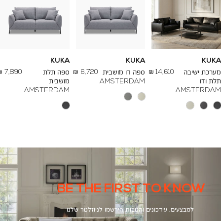
KUKA
KUKA
KUKA
החל
החל
החל
מערכת ישיבה
14,610 ₪
ספה דו מושבית
6,720 ₪
ספה תלת
7,890 ₪
מ
מ
מ
תלת ודו
AMSTERDAM
מושבית
-
-
-
AMSTERDAM
AMSTERDAM
BE THE FIRST TO KNOW
למבצעים, עידכונים והטבות הירשמו לניוזלטר שלנו