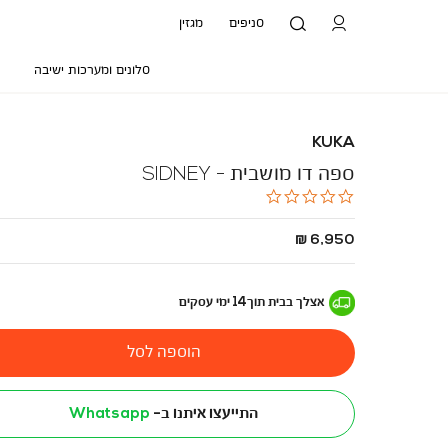
סניפים
מגזין
סלונים ומערכות ישיבה
KUKA
ספה דו מושבית - SIDNEY
0.0
star
rating
החל
6,950 ₪
מ
-
אצלך בבית
תוך
14
ימי עסקים
הוספה לסל
התייעצו איתנו ב-
Whatsapp