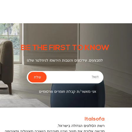
צבעים
BE THE FIRST TO KNOW
למבצעים, עידכונים והטבות הירשמו לניוזלטר שלנו
שלח
דואל
אני מאשר/ת קבלת חומרים פרסומיים
Italsofa
רשת הסלונים הגדולה בישראל,
מביאה אליכם את מיטב יצרני מערכות הישיבה מאיטליה ומאירופה,