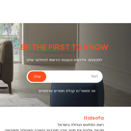
צבעים
BE THE FIRST TO KNOW
למבצעים, עידכונים והטבות הירשמו לניוזלטר שלנו
שלח
דואל
אני מאשר/ת קבלת חומרים פרסומיים
Italsofa
רשת הסלונים הגדולה בישראל,
מביאה אליכם את מיטב יצרני מערכות הישיבה מאיטליה ומאירופה,