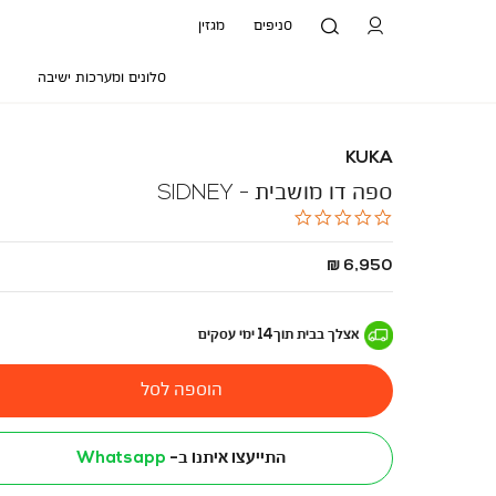
סניפים
מגזין
סלונים ומערכות ישיבה
KUKA
ספה דו מושבית - SIDNEY
0.0
star
rating
החל
6,950 ₪
מ
-
אצלך בבית
תוך
14
ימי עסקים
הוספה לסל
התייעצו איתנו ב-
Whatsapp