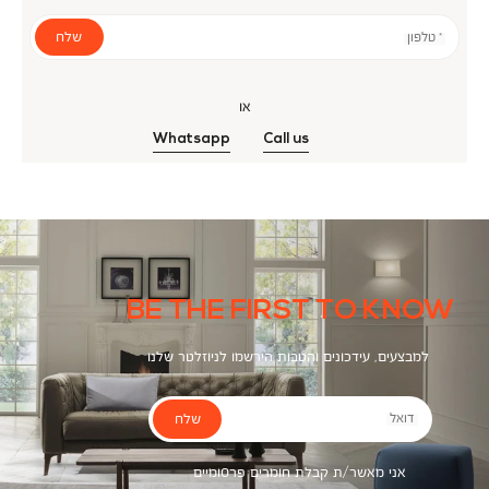
שלח
* טלפון
או
Whatsapp
Call us
BE THE FIRST TO KNOW
למבצעים, עידכונים והטבות הירשמו לניוזלטר שלנו
שלח
דואל
אני מאשר/ת קבלת חומרים פרסומיים