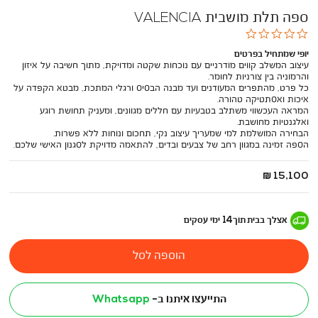
ספה תלת מושבית VALENCIA
0.0
star
יופי שמתחיל בפרטים
rating
עיצוב המשלב קווים מודרניים עם נוכחות שקטה ומדויקת, מתוך חשיבה על איזון
והרמוניה בין צורניות לחומר.
כל פרט, מהתפרים המעודנים ועד מבנה הבסיס ורגלי המתכת, מבטא הקפדה על
איכות ואסתטיקה טהורה.
המראה העכשווי משתלב בטבעיות עם חללים מגוונים, ומעניק תחושת רוגע
ואלגנטיות מחושבת.
הבחירה המושלמת למי שמעריך עיצוב נקי, תחכום ונוחות ללא פשרות.
הספה זמינה במגוון רחב של צבעים ובדים, להתאמה מדויקת לסגנון האישי שלכם.
החל
15,100 ₪
מ
-
אצלך בבית
תוך
14
ימי עסקים
הוספה לסל
התייעצו איתנו ב-
Whatsapp