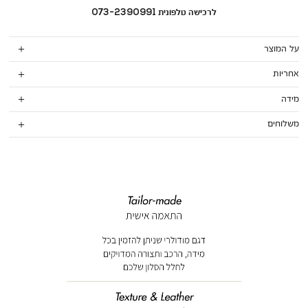
לרכישה טלפונית 073-2390991
על המוצר
אחריות
מידה
משלוחים
אנר
אנר
יחודיות
יחודיות
יטלסופה
יטלסופה
ל
ל
מותגים
מותגים
מוד
מוד
וצר
וצר
(66
(66