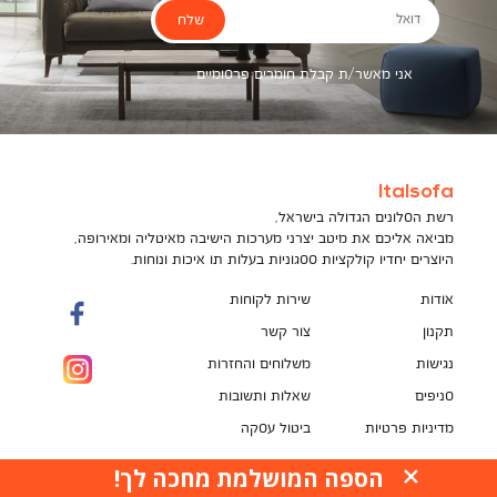
שלח
דואל
אני מאשר/ת קבלת חומרים פרסומיים
Italsofa
רשת הסלונים הגדולה בישראל,
מביאה אליכם את מיטב יצרני מערכות הישיבה מאיטליה ומאירופה,
היוצרים יחדיו קולקציות ססגוניות בעלות תו איכות ונוחות.
אודות
שירות לקוחות
תקנון
צור קשר
נגישות
משלוחים והחזרות
סניפים
שאלות ותשובות
מדיניות פרטיות
ביטול עסקה
תקנון מועדון לקוחות
הספה המושלמת מחכה לך!
האתר עושה שימוש בקובצי עוגיות (Cookies) למטרות
pci
שונות, ובכלל זה לשיפור חוויית הגלישה, לנתח ביצועים,