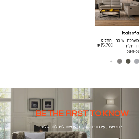
Italsofa
To
32,960 ₪
מערכת ישיבה
החל מ -
15,700 ₪
דו ותלת
GREG
עוד
צבעים
BE THE FIRST TO KNOW
למבצעים, עידכונים והטבות הירשמו לניוזלטר שלנו