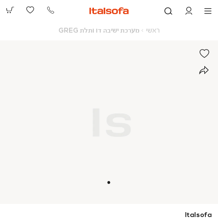
073-
2390991
ראשי
מערכת
ראשי
מערכת ישיבה דו ותלת GREG
ישיבה
דו
ותלת
GREG
Italsofa