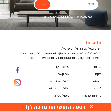
שלח
דואל
אני מאשר/ת קבלת חומרים פרסומיים
Italsofa
רשת הסלונים הגדולה בישראל,
מביאה אליכם את מיטב יצרני מערכות הישיבה מאיטליה ומאירופה,
היוצרים יחדיו קולקציות ססגוניות בעלות תו איכות ונוחות.
אודות
שירות לקוחות
תקנון
צור קשר
נגישות
משלוחים והחזרות
סניפים
שאלות ותשובות
מדיניות פרטיות
ביטול עסקה
תקנון מועדון לקוחות
הספה המושלמת מחכה לך!
האתר עושה שימוש בקובצי עוגיות (Cookies) למטרות
pci
שונות, ובכלל זה לשיפור חוויית הגלישה, לנתח ביצועים,