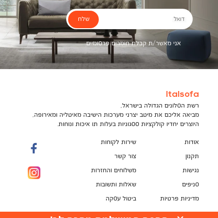
שלח
דואל
אני מאשר/ת קבלת חומרים פרסומיים
Italsofa
רשת הסלונים הגדולה בישראל,
מביאה אליכם את מיטב יצרני מערכות הישיבה מאיטליה ומאירופה,
היוצרים יחדיו קולקציות ססגוניות בעלות תו איכות ונוחות.
אודות
שירות לקוחות
תקנון
צור קשר
נגישות
משלוחים והחזרות
סניפים
שאלות ותשובות
מדיניות פרטיות
ביטול עסקה
תקנון מועדון לקוחות