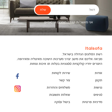
שלח
דואל
אני מאשר/ת קבלת חומרים פרסומיים
Italsofa
רשת הסלונים הגדולה בישראל,
מביאה אליכם את מיטב יצרני מערכות הישיבה מאיטליה ומאירופה,
היוצרים יחדיו קולקציות ססגוניות בעלות תו איכות ונוחות.
אודות
שירות לקוחות
תקנון
צור קשר
נגישות
משלוחים והחזרות
סניפים
שאלות ותשובות
מדיניות פרטיות
ביטול עסקה
תקנון מועדון לקוחות