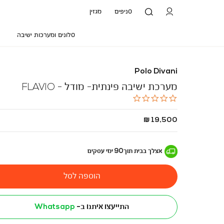
סניפים
מגזין
סלונים ומערכות ישיבה
Polo Divani
מערכת ישיבה פינתית- מודל - FLAVIO
0.0
star
rating
החל
19,500 ₪
מ
-
אצלך בבית
תוך
90
ימי עסקים
הוספה לסל
התייעצו איתנו ב-
Whatsapp