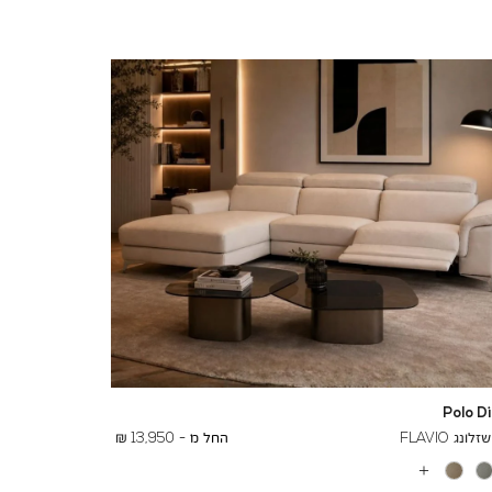
Polo D
To
19,000 ₪
נג FLAVIO
החל מ -
13,950 ₪
עוד