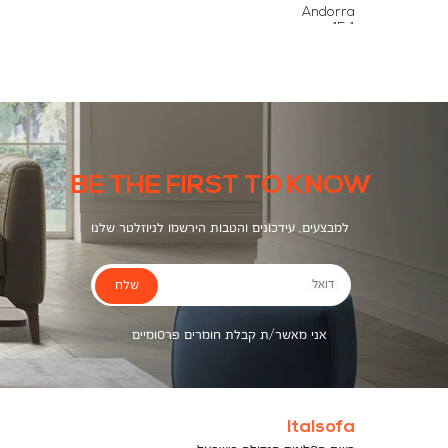
צבעים
Andorra
454
BE THE FIRST TO KNOW
למבצעים, עידכונים והטבות הירשמו לניוזלטר שלנו
שלח
דואל
אני מאשר/ת קבלת חומרים פרסומיים
Italsofa