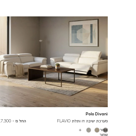
Polo Divani
To
29,000 ₪
מערכת ישיבה דו ותלת FLAVIO
החל מ -
17,300 ₪
אפור
עוד
שחור