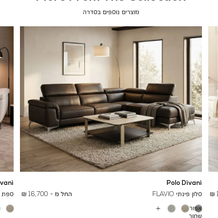
מוצרים נוספים בסדרה
ivani
Polo Divani
To
25,400 ₪
סלון פינתי FLAVIO
החל מ -
16,700 ₪
ספת שזלו
אפור
עוד
שחור