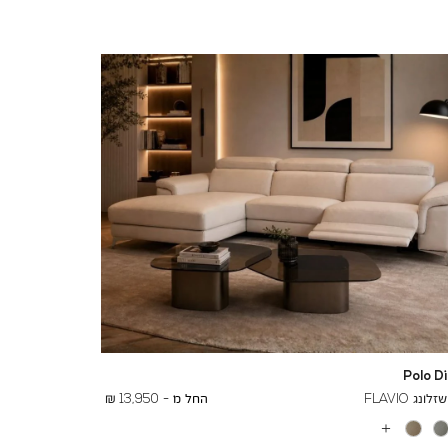
Polo D
To
19,000 ₪
נג FLAVIO
החל מ -
13,950 ₪
עוד