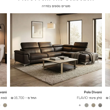
מוצרים נוספים בסדרה
ivani
Polo Divani
To
25,400 ₪
סלון פינתי FLAVIO
החל מ -
16,700 ₪
ספת שזלו
עוד