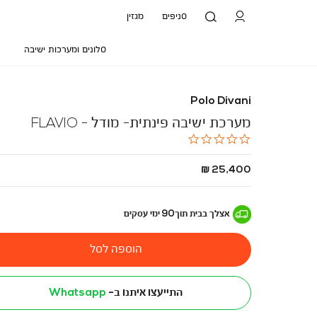
סניפים
מגזין
סלונים ומערכות ישיבה
Polo Divani
מערכת ישיבה פינתית- מודל - FLAVIO
0.0
star
rating
החל
25,400 ₪
מ
-
אצלך בבית
תוך
90
ימי עסקים
הוספה לסל
התייעצו איתנו ב-
Whatsapp