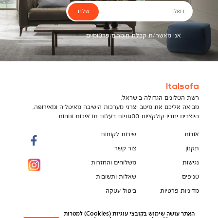
שלח
דואל
אני מאשר/ת קבלת חומרים פרסומיים
Italsofa
רשת הסלונים הגדולה בישראל,
מביאה אליכם את מיטב יצרני מערכות הישיבה מאיטליה ומאירופה,
היוצרים יחדיו קולקציות ססגוניות בעלות תו איכות ונוחות.
אודות
שירות לקוחות
תקנון
צור קשר
נגישות
משלוחים והחזרות
סניפים
שאלות ותשובות
מדיניות פרטיות
ביטול עסקה
תקנון מועדון לקוחות
הספה המושלמת מחכה לך!
האתר עושה שימוש בקובצי עוגיות (Cookies) למטרות
pci