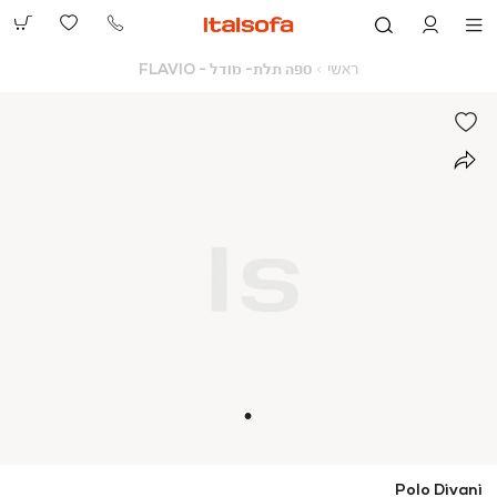
073-
2390991
ראשי
ספה
ראשי
ספה תלת- מודל - FLAVIO
תלת-
מודל
-
FLAVIO
Polo Divani