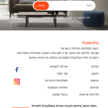
שלח
דואל
אני מאשר/ת קבלת חומרים פרסומיים
Italsofa
רשת הסלונים הגדולה בישראל,
מביאה אליכם את מיטב יצרני מערכות הישיבה מאיטליה ומאירופה,
היוצרים יחדיו קולקציות ססגוניות בעלות תו איכות ונוחות.
אודות
שירות לקוחות
תקנון
צור קשר
נגישות
משלוחים והחזרות
סניפים
שאלות ותשובות
מדיניות פרטיות
ביטול עסקה
תקנון מועדון לקוחות
הספה המושלמת מחכה לך!
האתר עושה שימוש בקובצי עוגיות (Cookies) למטרות
pci