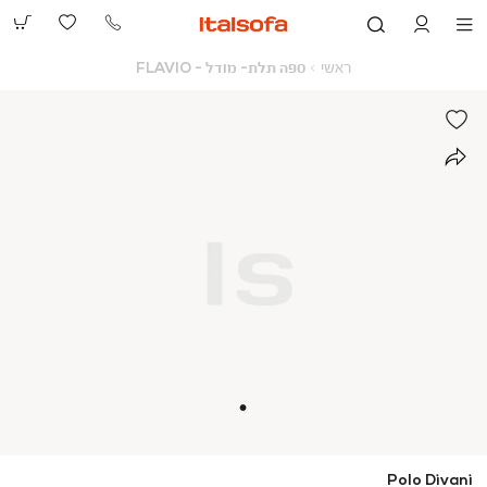
073-
2390991
ראשי
ספה
ראשי
ספה תלת- מודל - FLAVIO
תלת-
מודל
-
FLAVIO
Polo Divani