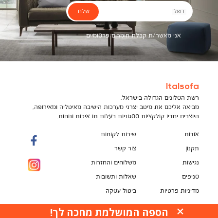
שלח
דואל
אני מאשר/ת קבלת חומרים פרסומיים
Italsofa
רשת הסלונים הגדולה בישראל,
מביאה אליכם את מיטב יצרני מערכות הישיבה מאיטליה ומאירופה,
היוצרים יחדיו קולקציות ססגוניות בעלות תו איכות ונוחות.
אודות
שירות לקוחות
תקנון
צור קשר
נגישות
משלוחים והחזרות
סניפים
שאלות ותשובות
מדיניות פרטיות
ביטול עסקה
תקנון מועדון לקוחות
הספה המושלמת מחכה לך!
האתר עושה שימוש בקובצי עוגיות (Cookies) למטרות
pci