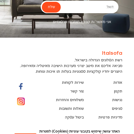
שלח
דואל
אני מאשר/ת קבלת חומרים פרסומיים
Italsofa
רשת הסלונים הגדולה בישראל,
מביאה אליכם את מיטב יצרני מערכות הישיבה מאיטליה ומאירופה,
היוצרים יחדיו קולקציות ססגוניות בעלות תו איכות ונוחות.
אודות
שירות לקוחות
תקנון
צור קשר
נגישות
משלוחים והחזרות
סניפים
שאלות ותשובות
מדיניות פרטיות
ביטול עסקה
תקנון מועדון לקוחות
הספה המושלמת מחכה לך!
האתר עושה שימוש בקובצי עוגיות (Cookies) למטרות
pci