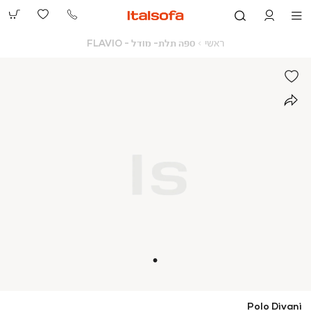
073-
2390991
ראשי
ספה
ראשי
ספה תלת- מודל - FLAVIO
תלת-
מודל
-
FLAVIO
Polo Divani