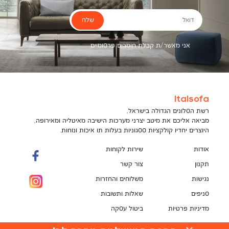
שלח
דואל
אני מאשר/ת קבלת חומרים פרסומיים
Italsofa
רשת הסלונים הגדולה בישראל,
מביאה אליכם את מיטב יצרני מערכות הישיבה מאיטליה ומאירופה,
היוצרים יחדיו קולקציות ססגוניות בעלות תו איכות ונוחות.
אודות
שירות לקוחות
תקנון
צור קשר
נגישות
משלוחים והחזרות
סניפים
שאלות ותשובות
מדיניות פרטיות
ביטול עסקה
תקנון מועדון לקוחות