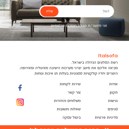
שלח
דואל
אני מאשר/ת קבלת חומרים פרסומיים
Italsofa
רשת הסלונים הגדולה בישראל,
מביאה אליכם את מיטב יצרני מערכות הישיבה מאיטליה ומאירופה,
היוצרים יחדיו קולקציות ססגוניות בעלות תו איכות ונוחות.
אודות
שירות לקוחות
תקנון
צור קשר
נגישות
משלוחים והחזרות
סניפים
שאלות ותשובות
מדיניות פרטיות
ביטול עסקה
תקנון מועדון לקוחות