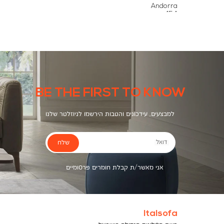
צבעים
Andorra
454
BE THE FIRST TO KNOW
למבצעים, עידכונים והטבות הירשמו לניוזלטר שלנו
שלח
דואל
אני מאשר/ת קבלת חומרים פרסומיים
Italsofa