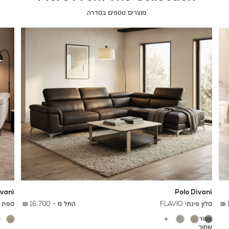
מוצרים נוספים בסדרה
ivani
Polo Divani
To
25,400 ₪
סלון פינתי FLAVIO
החל מ -
16,700 ₪
ספת שזלו
אפור
עוד
שחור