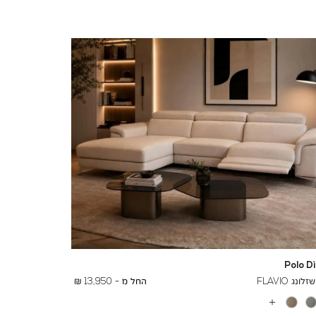
Polo D
To
19,000 ₪
נג FLAVIO
החל מ -
13,950 ₪
עוד