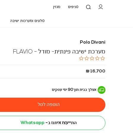
סניפים
מגזין
סלונים ומערכות ישיבה
Polo Divani
מערכת ישיבה פינתית- מודל - FLAVIO
0.0
star
rating
החל
16,700 ₪
מ
-
אצלך בבית
תוך
90
ימי עסקים
הוספה לסל
התייעצו איתנו ב-
Whatsapp