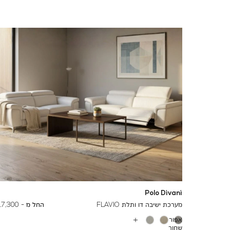
Polo Divani
To
29,000 ₪
מערכת ישיבה דו ותלת FLAVIO
החל מ -
17,300 ₪
אפור
עוד
שחור