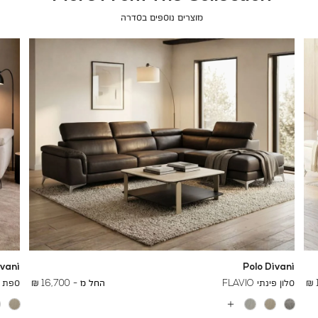
מוצרים נוספים בסדרה
ivani
Polo Divani
To
25,400 ₪
סלון פינתי FLAVIO
החל מ -
16,700 ₪
ספת שזלו
עוד