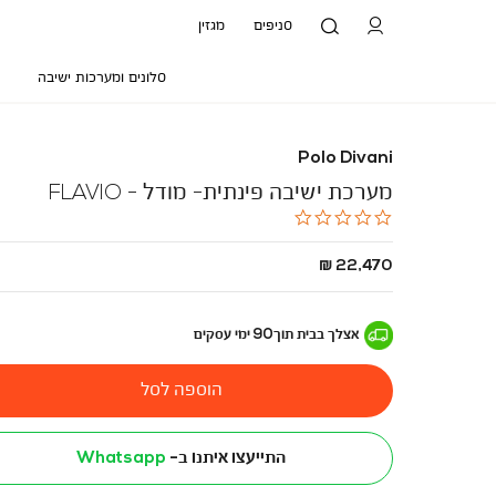
סניפים
מגזין
סלונים ומערכות ישיבה
Polo Divani
מערכת ישיבה פינתית- מודל - FLAVIO
0.0
star
rating
החל
22,470 ₪
מ
-
אצלך בבית
תוך
90
ימי עסקים
הוספה לסל
התייעצו איתנו ב-
Whatsapp