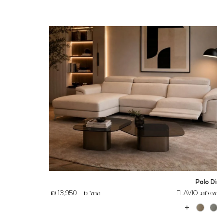
Polo D
To
19,000 ₪
נג FLAVIO
החל מ -
13,950 ₪
עוד