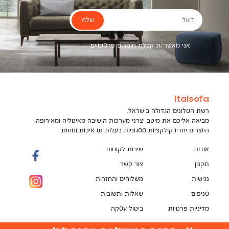
שלח
דואל
אני מאשר/ת קבלת חומרים פרסומיים
Italsofa
רשת הסלונים הגדולה בישראל,
מביאה אליכם את מיטב יצרני מערכות הישיבה מאיטליה ומאירופה,
היוצרים יחדיו קולקציות ססגוניות בעלות תו איכות ונוחות.
אודות
שירות לקוחות
תקנון
צור קשר
נגישות
משלוחים והחזרות
סניפים
שאלות ותשובות
מדיניות פרטיות
ביטול עסקה
תקנון מועדון לקוחות