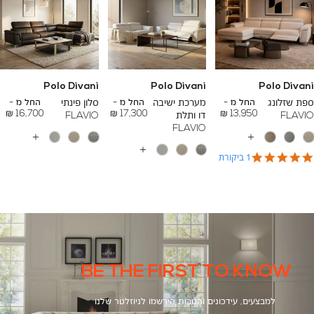
Polo Divani
Polo Divani
Polo Divani
To
To
To
25,400 ₪
29,000 ₪
19,000 ₪
ספת שזלונג
החל מ -
מערכת ישיבה
החל מ -
סלון פינתי
החל מ -
16,700 ₪
17,300 ₪
13,950 ₪
FLAVIO
דו ותלת
FLAVIO
FLAVIO
עוד
עוד
צבעים
צבעים
עוד
5.0
1 ביקורת
צבעים
star
rating
BE THE FIRST TO KNOW
למבצעים, עידכונים והטבות הירשמו לניוזלטר שלנו