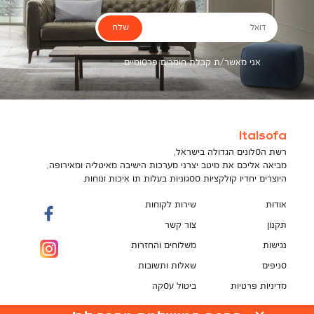
שלח
דואל
אני מאשר/ת קבלת חומרים פרסומיים
Italsofa
רשת הסלונים הגדולה בישראל,
מביאה אליכם את מיטב יצרני מערכות הישיבה מאיטליה ומאירופה,
היוצרים יחדיו קולקציות ססגוניות בעלות תו איכות ונוחות.
אודות
שירות לקוחות
תקנון
צור קשר
נגישות
משלוחים והחזרות
סניפים
שאלות ותשובות
מדיניות פרטיות
ביטול עסקה
תקנון מועדון לקוחות