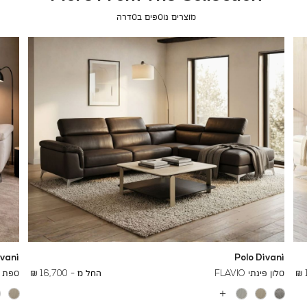
מוצרים נוספים בסדרה
ivani
Polo Divani
To
25,400 ₪
סלון פינתי FLAVIO
החל מ -
16,700 ₪
ספת שזלו
א
עוד
0