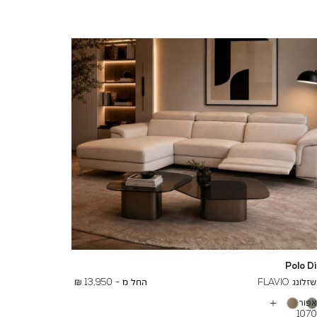
Polo D
To
19,000 ₪
נג FLAVIO
החל מ -
13,950 ₪
פור
עוד
107