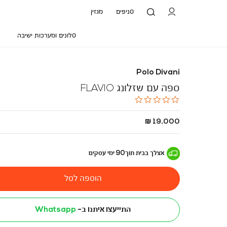
סניפים
מגזין
סלונים ומערכות ישיבה
Polo Divani
ספה עם שזלונג FLAVIO
0.0
star
rating
החל
19,000 ₪
מ
-
אצלך בבית
תוך
90
ימי עסקים
הוספה לסל
התייעצו איתנו ב-
Whatsapp