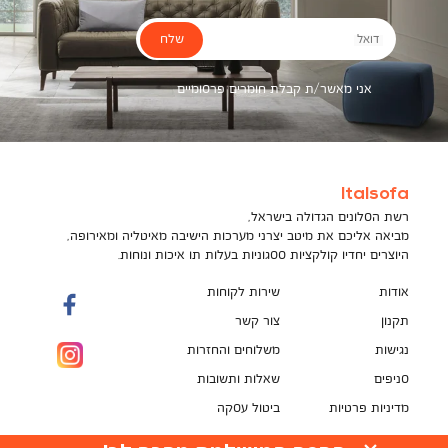
שלח
דואל
אני מאשר/ת קבלת חומרים פרסומיים
Italsofa
רשת הסלונים הגדולה בישראל,
מביאה אליכם את מיטב יצרני מערכות הישיבה מאיטליה ומאירופה,
היוצרים יחדיו קולקציות ססגוניות בעלות תו איכות ונוחות.
אודות
שירות לקוחות
תקנון
צור קשר
נגישות
משלוחים והחזרות
סניפים
שאלות ותשובות
מדיניות פרטיות
ביטול עסקה
תקנון מועדון לקוחות