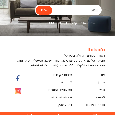
שלח
דואל
אני מאשר/ת קבלת חומרים פרסומיים
Italsofa
רשת הסלונים הגדולה בישראל,
מביאה אליכם את מיטב יצרני מערכות הישיבה מאיטליה ומאירופה,
היוצרים יחדיו קולקציות ססגוניות בעלות תו איכות ונוחות.
אודות
שירות לקוחות
תקנון
צור קשר
נגישות
משלוחים והחזרות
סניפים
שאלות ותשובות
מדיניות פרטיות
ביטול עסקה
תקנון מועדון לקוחות