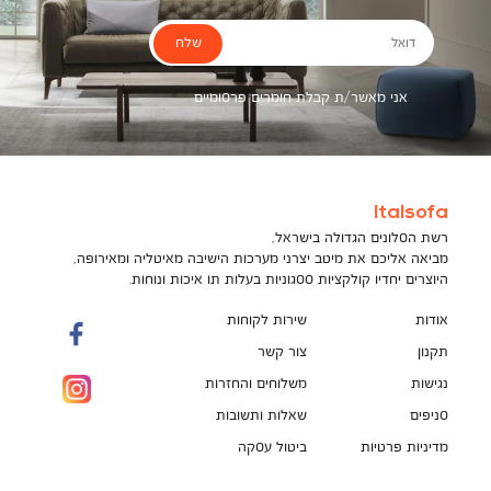
שלח
דואל
אני מאשר/ת קבלת חומרים פרסומיים
Italsofa
רשת הסלונים הגדולה בישראל,
מביאה אליכם את מיטב יצרני מערכות הישיבה מאיטליה ומאירופה,
היוצרים יחדיו קולקציות ססגוניות בעלות תו איכות ונוחות.
אודות
שירות לקוחות
תקנון
צור קשר
נגישות
משלוחים והחזרות
סניפים
שאלות ותשובות
מדיניות פרטיות
ביטול עסקה
תקנון מועדון לקוחות