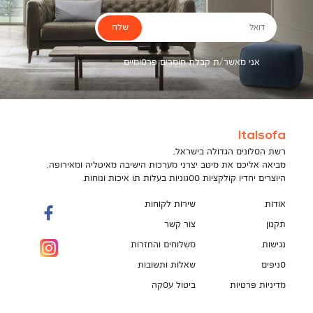
שלח
דואל
אני מאשר/ת קבלת חומרים פרסומיים
Italsofa
רשת הסלונים הגדולה בישראל,
מביאה אליכם את מיטב יצרני מערכות הישיבה מאיטליה ומאירופה,
היוצרים יחדיו קולקציות ססגוניות בעלות תו איכות ונוחות.
אודות
שירות לקוחות
תקנון
צור קשר
נגישות
משלוחים והחזרות
סניפים
שאלות ותשובות
מדיניות פרטיות
ביטול עסקה
תקנון מועדון לקוחות