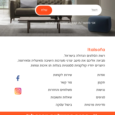
שלח
דואל
אני מאשר/ת קבלת חומרים פרסומיים
Italsofa
רשת הסלונים הגדולה בישראל,
מביאה אליכם את מיטב יצרני מערכות הישיבה מאיטליה ומאירופה,
היוצרים יחדיו קולקציות ססגוניות בעלות תו איכות ונוחות.
אודות
שירות לקוחות
תקנון
צור קשר
נגישות
משלוחים והחזרות
סניפים
שאלות ותשובות
מדיניות פרטיות
ביטול עסקה
תקנון מועדון לקוחות