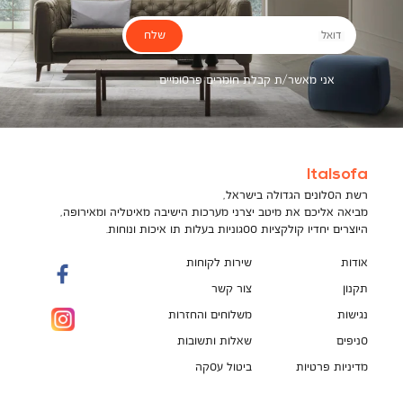
שלח
דואל
אני מאשר/ת קבלת חומרים פרסומיים
Italsofa
רשת הסלונים הגדולה בישראל,
מביאה אליכם את מיטב יצרני מערכות הישיבה מאיטליה ומאירופה,
היוצרים יחדיו קולקציות ססגוניות בעלות תו איכות ונוחות.
אודות
שירות לקוחות
תקנון
צור קשר
נגישות
משלוחים והחזרות
סניפים
שאלות ותשובות
מדיניות פרטיות
ביטול עסקה
תקנון מועדון לקוחות