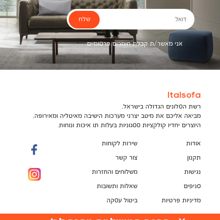
שלח
דואל
אני מאשר/ת קבלת חומרים פרסומיים
Italsofa
רשת הסלונים הגדולה בישראל,
מביאה אליכם את מיטב יצרני מערכות הישיבה מאיטליה ומאירופה,
היוצרים יחדיו קולקציות ססגוניות בעלות תו איכות ונוחות.
אודות
שירות לקוחות
תקנון
צור קשר
נגישות
משלוחים והחזרות
סניפים
שאלות ותשובות
מדיניות פרטיות
ביטול עסקה
תקנון מועדון לקוחות