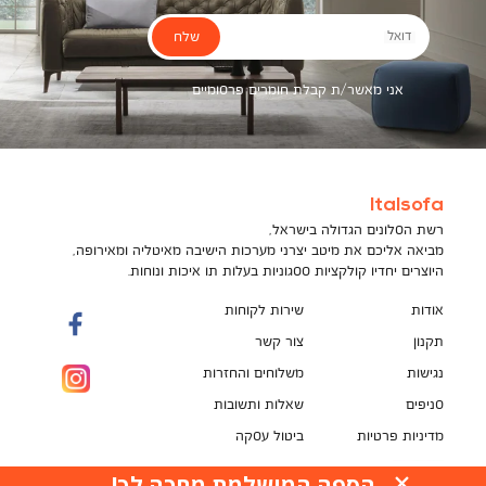
שלח
דואל
אני מאשר/ת קבלת חומרים פרסומיים
Italsofa
רשת הסלונים הגדולה בישראל,
מביאה אליכם את מיטב יצרני מערכות הישיבה מאיטליה ומאירופה,
היוצרים יחדיו קולקציות ססגוניות בעלות תו איכות ונוחות.
אודות
שירות לקוחות
תקנון
צור קשר
נגישות
משלוחים והחזרות
סניפים
שאלות ותשובות
מדיניות פרטיות
ביטול עסקה
תקנון מועדון לקוחות
הספה המושלמת מחכה לך!