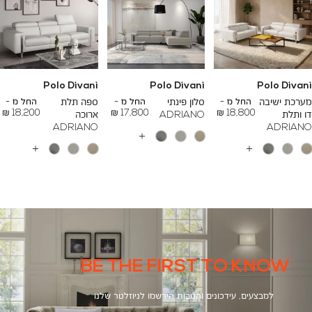
Polo Divani
Polo Divani
Polo Divani
To
To
To
23,200 ₪
26,700 ₪
24,500 ₪
מערכת ישיבה
החל מ -
סלון פינתי
החל מ -
ספה תלת
החל מ -
18,200 ₪
17,800 ₪
18,800 ₪
דו ותלת
ADRIANO
ארוכה
ADRIANO
ADRIANO
עוד
צבעים
עוד
עוד
צבעים
צבעים
BE THE FIRST TO KNOW
למבצעים, עידכונים והטבות הירשמו לניוזלטר שלנו