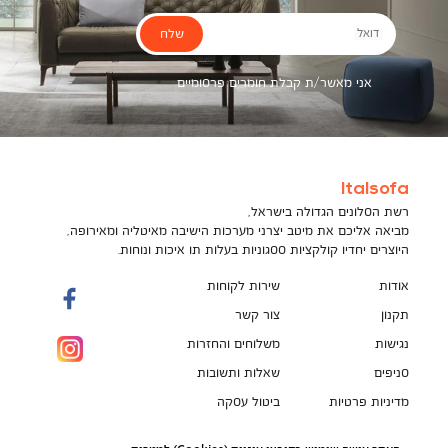
שלח
דואל
אני מאשר/ת קבלת חומרים פרסומיים
Italsofa
רשת הסלונים הגדולה בישראל,
מביאה אליכם את מיטב יצרני מערכות הישיבה מאיטליה ומאירופה,
היוצרים יחדיו קולקציות ססגוניות בעלות תו איכות ונוחות.
אודות
שירות לקוחות
תקנון
צור קשר
נגישות
משלוחים והחזרות
סניפים
שאלות ותשובות
מדיניות פרטיות
ביטול עסקה
תקנון מועדון לקוחות
הספה המושלמת מחכה לך!