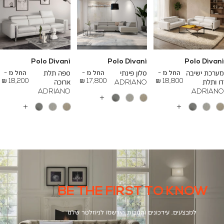
Polo Divani
Polo Divani
Polo Divani
To
To
To
23,200 ₪
26,700 ₪
24,500 ₪
מערכת ישיבה
החל מ -
סלון פינתי
החל מ -
ספה תלת
החל מ -
18,200 ₪
17,800 ₪
18,800 ₪
דו ותלת
ADRIANO
ארוכה
ADRIANO
ADRIANO
עוד
צבעים
עוד
עוד
צבעים
צבעים
BE THE FIRST TO KNOW
למבצעים, עידכונים והטבות הירשמו לניוזלטר שלנו