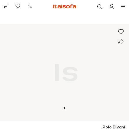
073-
2390991
Polo Divani