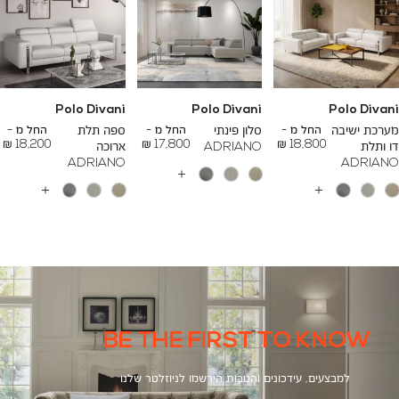
Polo Divani
Polo Divani
Polo Divani
To
To
To
23,200 ₪
26,700 ₪
24,500 ₪
מערכת ישיבה
החל מ -
סלון פינתי
החל מ -
ספה תלת
החל מ -
18,200 ₪
17,800 ₪
18,800 ₪
דו ותלת
ADRIANO
ארוכה
ADRIANO
ADRIANO
עוד
צבעים
עוד
עוד
צבעים
צבעים
BE THE FIRST TO KNOW
למבצעים, עידכונים והטבות הירשמו לניוזלטר שלנו