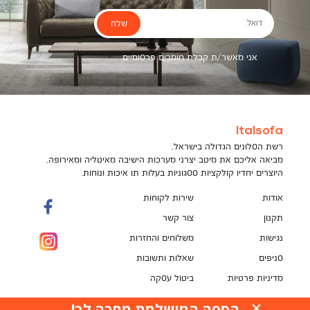
שלח
דואל
אני מאשר/ת קבלת חומרים פרסומיים
Italsofa
רשת הסלונים הגדולה בישראל,
מביאה אליכם את מיטב יצרני מערכות הישיבה מאיטליה ומאירופה,
היוצרים יחדיו קולקציות ססגוניות בעלות תו איכות ונוחות.
אודות
שירות לקוחות
תקנון
צור קשר
נגישות
משלוחים והחזרות
סניפים
שאלות ותשובות
מדיניות פרטיות
ביטול עסקה
תקנון מועדון לקוחות
הספה המושלמת מחכה לך!