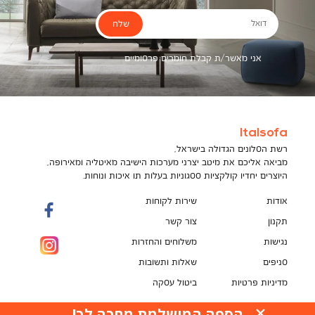
שלח
דואל
אני מאשר/ת קבלת חומרים פרסומיים
Italsofa
רשת הסלונים הגדולה בישראל,
מביאה אליכם את מיטב יצרני מערכות הישיבה מאיטליה ומאירופה,
היוצרים יחדיו קולקציות ססגוניות בעלות תו איכות ונוחות.
אודות
שירות לקוחות
תקנון
צור קשר
נגישות
משלוחים והחזרות
סניפים
שאלות ותשובות
מדיניות פרטיות
ביטול עסקה
תקנון מועדון לקוחות
הספה המושלמת מחכה לך!