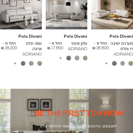
Polo Divani
Polo Divani
Polo Divani
To
To
To
23,200 ₪
26,700 ₪
24,500 ₪
מערכת ישיבה
החל מ -
סלון פינתי
החל מ -
ספה תלת
החל מ -
18,200 ₪
17,800 ₪
18,800 ₪
דו ותלת
ADRIANO
ארוכה
ADRIANO
ADRIANO
עוד
צבעים
עוד
עוד
צבעים
צבעים
BE THE FIRST TO KNOW
למבצעים, עידכונים והטבות הירשמו לניוזלטר שלנו