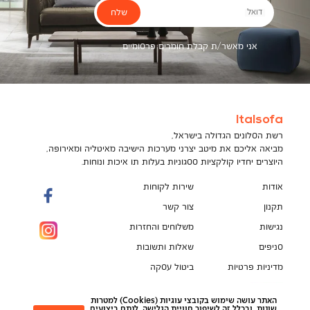
שלח
דואל
אני מאשר/ת קבלת חומרים פרסומיים
Italsofa
רשת הסלונים הגדולה בישראל,
מביאה אליכם את מיטב יצרני מערכות הישיבה מאיטליה ומאירופה,
היוצרים יחדיו קולקציות ססגוניות בעלות תו איכות ונוחות.
אודות
שירות לקוחות
תקנון
צור קשר
נגישות
משלוחים והחזרות
סניפים
שאלות ותשובות
מדיניות פרטיות
ביטול עסקה
תקנון מועדון לקוחות
הספה המושלמת מחכה לך!
האתר עושה שימוש בקובצי עוגיות (Cookies) למטרות
pci
שונות, ובכלל זה לשיפור חוויית הגלישה, לנתח ביצועים,