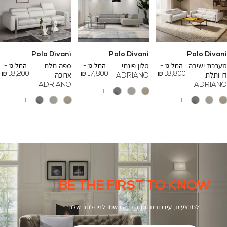
Polo Divani
Polo Divani
Polo Divani
To
To
To
23,200 ₪
26,700 ₪
24,500 ₪
מערכת ישיבה
החל מ -
סלון פינתי
החל מ -
ספה תלת
החל מ -
18,200 ₪
17,800 ₪
18,800 ₪
דו ותלת
ADRIANO
ארוכה
ADRIANO
ADRIANO
עוד
צבעים
עוד
עוד
צבעים
צבעים
BE THE FIRST TO KNOW
למבצעים, עידכונים והטבות הירשמו לניוזלטר שלנו