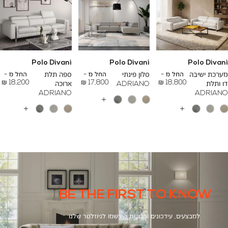
Polo Divani
Polo Divani
Polo Divani
To
To
To
23,200 ₪
26,700 ₪
24,500 ₪
מערכת ישיבה
החל מ -
סלון פינתי
החל מ -
ספה תלת
החל מ -
18,200 ₪
17,800 ₪
18,800 ₪
דו ותלת
ADRIANO
ארוכה
ADRIANO
ADRIANO
עוד
צבעים
עוד
עוד
צבעים
צבעים
BE THE FIRST TO KNOW
למבצעים, עידכונים והטבות הירשמו לניוזלטר שלנו