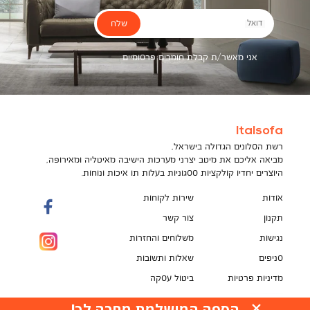
שלח
דואל
אני מאשר/ת קבלת חומרים פרסומיים
Italsofa
רשת הסלונים הגדולה בישראל,
מביאה אליכם את מיטב יצרני מערכות הישיבה מאיטליה ומאירופה,
היוצרים יחדיו קולקציות ססגוניות בעלות תו איכות ונוחות.
אודות
שירות לקוחות
תקנון
צור קשר
נגישות
משלוחים והחזרות
סניפים
שאלות ותשובות
מדיניות פרטיות
ביטול עסקה
תקנון מועדון לקוחות
הספה המושלמת מחכה לך!