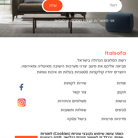
שלח
דואל
אני מאשר/ת קבלת חומרים פרסומיים
Italsofa
רשת הסלונים הגדולה בישראל,
מביאה אליכם את מיטב יצרני מערכות הישיבה מאיטליה ומאירופה,
היוצרים יחדיו קולקציות ססגוניות בעלות תו איכות ונוחות.
אודות
שירות לקוחות
תקנון
צור קשר
נגישות
משלוחים והחזרות
סניפים
שאלות ותשובות
מדיניות פרטיות
ביטול עסקה
תקנון מועדון לקוחות
הספה המושלמת מחכה לך!
האתר עושה שימוש בקובצי עוגיות (Cookies) למטרות
pci
שונות, ובכלל זה לשיפור חוויית הגלישה, לנתח ביצועים,