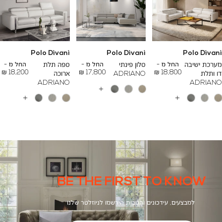
Polo Divani
Polo Divani
Polo Divani
To
To
To
23,200 ₪
26,700 ₪
24,500 ₪
מערכת ישיבה
החל מ -
סלון פינתי
החל מ -
ספה תלת
החל מ -
18,200 ₪
17,800 ₪
18,800 ₪
דו ותלת
ADRIANO
ארוכה
ADRIANO
ADRIANO
עוד
צבעים
עוד
עוד
צבעים
צבעים
BE THE FIRST TO KNOW
למבצעים, עידכונים והטבות הירשמו לניוזלטר שלנו