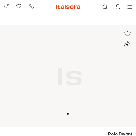
073-
2390991
Polo Divani