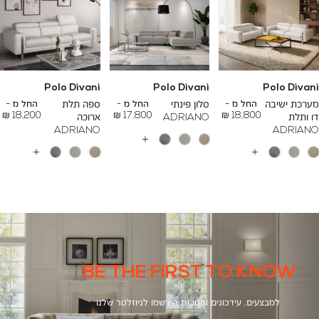
Polo Divani
Polo Divani
Polo Divani
To
To
To
23,200 ₪
26,700 ₪
24,500 ₪
מערכת ישיבה
החל מ -
סלון פינתי
החל מ -
ספה תלת
החל מ -
18,200 ₪
17,800 ₪
18,800 ₪
דו ותלת
ADRIANO
ארוכה
ADRIANO
ADRIANO
עוד
צבעים
עוד
עוד
צבעים
צבעים
BE THE FIRST TO KNOW
למבצעים, עידכונים והטבות הירשמו לניוזלטר שלנו