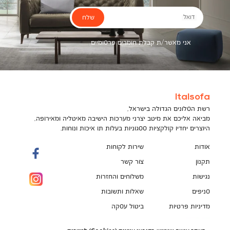
שלח
דואל
אני מאשר/ת קבלת חומרים פרסומיים
Italsofa
רשת הסלונים הגדולה בישראל,
מביאה אליכם את מיטב יצרני מערכות הישיבה מאיטליה ומאירופה,
היוצרים יחדיו קולקציות ססגוניות בעלות תו איכות ונוחות.
אודות
שירות לקוחות
תקנון
צור קשר
נגישות
משלוחים והחזרות
סניפים
שאלות ותשובות
מדיניות פרטיות
ביטול עסקה
תקנון מועדון לקוחות
הספה המושלמת מחכה לך!