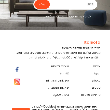
שלח
דואל
אני מאשר/ת קבלת חומרים פרסומיים
Italsofa
רשת הסלונים הגדולה בישראל,
מביאה אליכם את מיטב יצרני מערכות הישיבה מאיטליה ומאירופה,
היוצרים יחדיו קולקציות ססגוניות בעלות תו איכות ונוחות.
אודות
שירות לקוחות
תקנון
צור קשר
נגישות
משלוחים והחזרות
סניפים
שאלות ותשובות
מדיניות פרטיות
ביטול עסקה
תקנון מועדון לקוחות
הספה המושלמת מחכה לך!
האתר עושה שימוש בקובצי עוגיות (Cookies) למטרות
pci
שונות, ובכלל זה לשיפור חוויית הגלישה, לנתח ביצועים,