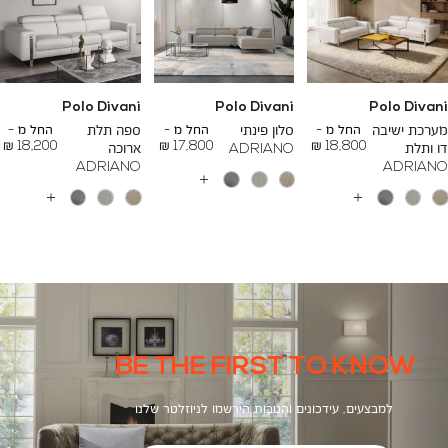
Polo Divani
Polo Divani
Polo Divani
To
To
To
23,200 ₪
26,700 ₪
24,500 ₪
מערכת ישיבה
החל מ -
סלון פינתי
החל מ -
ספה תלת
החל מ -
18,200 ₪
17,800 ₪
18,800 ₪
דו ותלת
ADRIANO
ארוכה
ADRIANO
ADRIANO
עוד
צבעים
עוד
עוד
צבעים
צבעים
BE THE FIRST TO KNOW
למבצעים, עידכונים והטבות הירשמו לניוזלטר שלנו