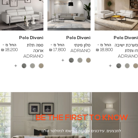
Polo Divani
Polo Divani
Polo Divani
To
To
To
23,200 ₪
26,700 ₪
24,500 ₪
מערכת ישיבה
החל מ -
סלון פינתי
החל מ -
ספה תלת
החל מ -
18,200 ₪
17,800 ₪
18,800 ₪
דו ותלת
ADRIANO
ארוכה
ADRIANO
ADRIANO
עוד
צבעים
עוד
עוד
צבעים
צבעים
BE THE FIRST TO KNOW
למבצעים, עידכונים והטבות הירשמו לניוזלטר שלנו