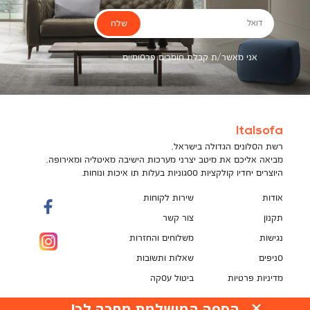
שלח
דואל
אני מאשר/ת קבלת חומרים פרסומיים
Italsofa
רשת הסלונים הגדולה בישראל,
מביאה אליכם את מיטב יצרני מערכות הישיבה מאיטליה ומאירופה,
היוצרים יחדיו קולקציות ססגוניות בעלות תו איכות ונוחות.
אודות
שירות לקוחות
תקנון
צור קשר
נגישות
משלוחים והחזרות
סניפים
שאלות ותשובות
מדיניות פרטיות
ביטול עסקה
תקנון מועדון לקוחות
הספה המושלמת מחכה לך!