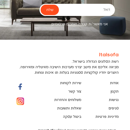
שלח
דואל
אני מאשר/ת קבלת חומרים פרסומיים
Italsofa
רשת הסלונים הגדולה בישראל,
מביאה אליכם את מיטב יצרני מערכות הישיבה מאיטליה ומאירופה,
היוצרים יחדיו קולקציות ססגוניות בעלות תו איכות ונוחות.
אודות
שירות לקוחות
תקנון
צור קשר
נגישות
משלוחים והחזרות
סניפים
שאלות ותשובות
מדיניות פרטיות
ביטול עסקה
תקנון מועדון לקוחות
הספה המושלמת מחכה לך!