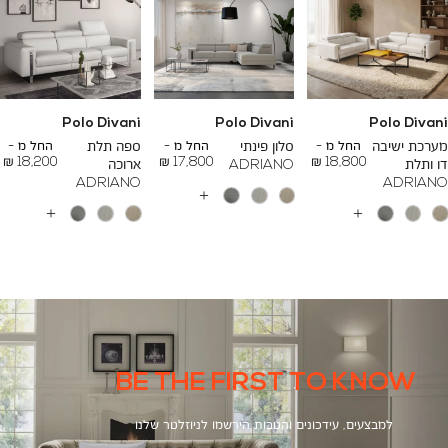
Polo Divani
Polo Divani
Polo Divani
To
To
To
23,200 ₪
26,700 ₪
24,500 ₪
מערכת ישיבה
החל מ -
סלון פינתי
החל מ -
ספה תלת
החל מ -
18,200 ₪
17,800 ₪
18,800 ₪
דו ותלת
ADRIANO
ארוכה
ADRIANO
ADRIANO
עוד
צבעים
עוד
עוד
צבעים
צבעים
BE THE FIRST TO KNOW
למבצעים, עידכונים והטבות הירשמו לניוזלטר שלנו