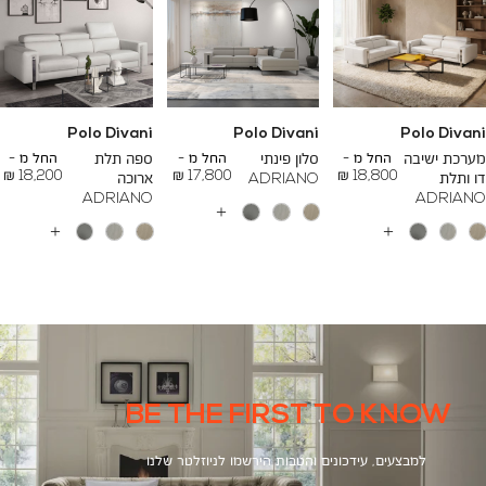
Polo Divani
Polo Divani
Polo Divani
To
To
To
23,200 ₪
26,700 ₪
24,500 ₪
מערכת ישיבה
החל מ -
סלון פינתי
החל מ -
ספה תלת
החל מ -
18,200 ₪
17,800 ₪
18,800 ₪
דו ותלת
ADRIANO
ארוכה
ADRIANO
ADRIANO
עוד
צבעים
עוד
עוד
צבעים
צבעים
BE THE FIRST TO KNOW
למבצעים, עידכונים והטבות הירשמו לניוזלטר שלנו