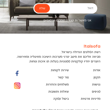
שלח
דואל
אני מאשר/ת קבלת חומרים פרסומיים
Italsofa
רשת הסלונים הגדולה בישראל,
מביאה אליכם את מיטב יצרני מערכות הישיבה מאיטליה ומאירופה,
היוצרים יחדיו קולקציות ססגוניות בעלות תו איכות ונוחות.
אודות
שירות לקוחות
תקנון
צור קשר
נגישות
משלוחים והחזרות
סניפים
שאלות ותשובות
מדיניות פרטיות
ביטול עסקה
תקנון מועדון לקוחות
הספה המושלמת מחכה לך!