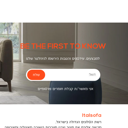
צבעים
BE THE FIRST TO KNOW
למבצעים, עידכונים והטבות הירשמו לניוזלטר שלנו
שלח
דואל
אני מאשר/ת קבלת חומרים פרסומיים
Italsofa
רשת הסלונים הגדולה בישראל,
מביאה אליכם את מיטב יצרני מערכות הישיבה מאיטליה ומאירופה,