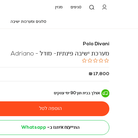
סניפים
מגזין
סלונים ומערכות ישיבה
Polo Divani
מערכת ישיבה פינתית- מודל - Adriano
0.0
star
rating
החל
17,800 ₪
מ
-
אצלך בבית
תוך
90
ימי עסקים
הוספה לסל
התייעצו איתנו ב-
Whatsapp