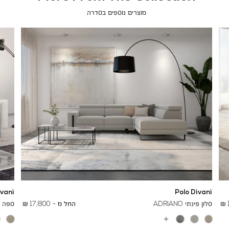
מוצרים נוספים בסדרה
ivani
Polo Divani
To
26,700 ₪
סלון פינתי ADRIANO
החל מ -
17,800 ₪
ספה תלת
עוד