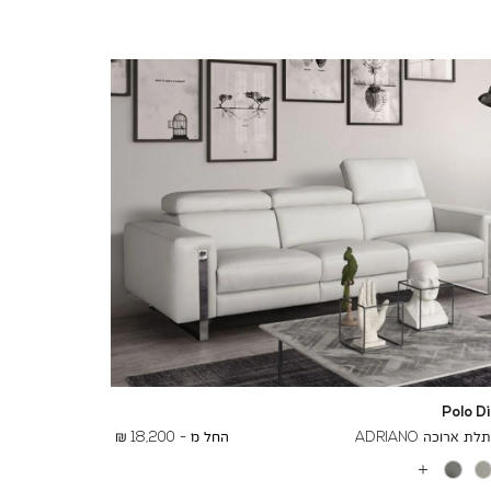
Polo D
To
23,200 ₪
 ארוכה ADRIANO
החל מ -
18,200 ₪
עוד