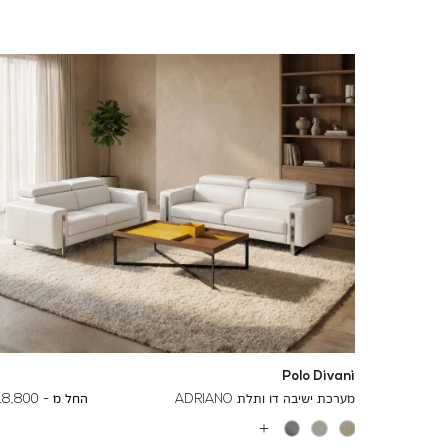
Polo Divani
To
24,500 ₪
מערכת ישיבה דו ותלת ADRIANO
החל מ -
18,800 ₪
עוד