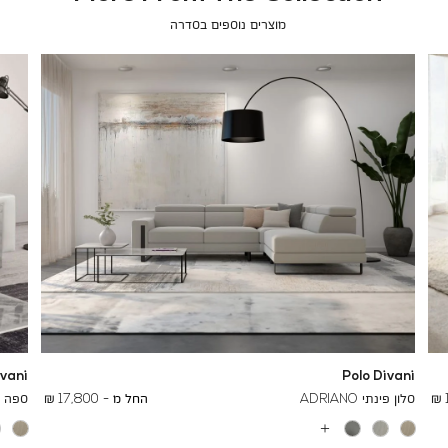
מוצרים נוספים בסדרה
ivani
Polo Divani
To
26,700 ₪
סלון פינתי ADRIANO
החל מ -
17,800 ₪
ספה תלת
עוד