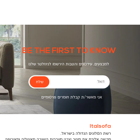
צבעים
BE THE FIRST TO KNOW
למבצעים, עידכונים והטבות הירשמו לניוזלטר שלנו
שלח
דואל
אני מאשר/ת קבלת חומרים פרסומיים
Italsofa
רשת הסלונים הגדולה בישראל,
מביאה אליכם את מיטב יצרני מערכות הישיבה מאיטליה ומאירופה,