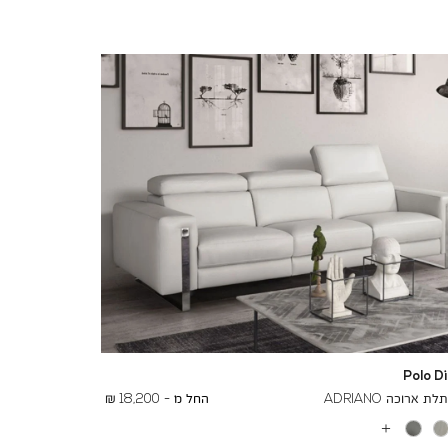
Polo D
To
23,200 ₪
 ארוכה ADRIANO
החל מ -
18,200 ₪
עוד