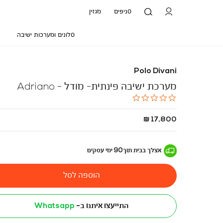
סניפים
מגזין
סלונים ומערכות ישיבה
Polo Divani
מערכת ישיבה פינתית- מודל - Adriano
0.0
star
rating
החל
17,800 ₪
מ
-
אצלך בבית
תוך
90
ימי עסקים
הוספה לסל
התייעצו איתנו ב-
Whatsapp