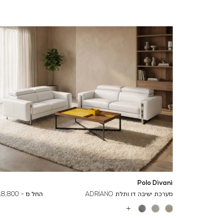
Polo Divani
To
24,500 ₪
מערכת ישיבה דו ותלת ADRIANO
החל מ -
18,800 ₪
עוד