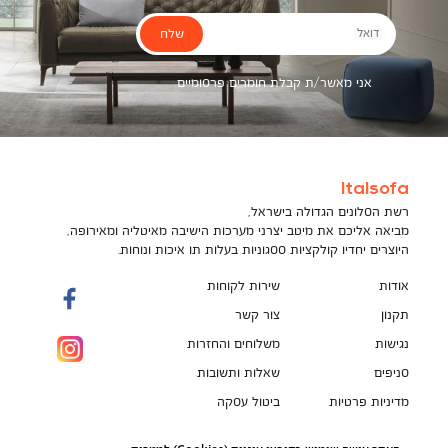
שלח
דואל
אני מאשר/ת קבלת חומרים פרסומיים
Italsofa
רשת הסלונים הגדולה בישראל,
מביאה אליכם את מיטב יצרני מערכות הישיבה מאיטליה ומאירופה,
היוצרים יחדיו קולקציות ססגוניות בעלות תו איכות ונוחות.
אודות
שירות לקוחות
תקנון
צור קשר
נגישות
משלוחים והחזרות
סניפים
שאלות ותשובות
מדיניות פרטיות
ביטול עסקה
תקנון מועדון לקוחות
הספה המושלמת מחכה לך!