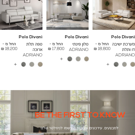
Polo Divani
Polo Divani
Polo Divani
To
To
To
23,200 ₪
26,700 ₪
24,500 ₪
מערכת ישיבה
החל מ -
סלון פינתי
החל מ -
ספה תלת
החל מ -
18,200 ₪
17,800 ₪
18,800 ₪
דו ותלת
ADRIANO
ארוכה
ADRIANO
ADRIANO
עוד
צבעים
עוד
עוד
צבעים
צבעים
BE THE FIRST TO KNOW
למבצעים, עידכונים והטבות הירשמו לניוזלטר שלנו