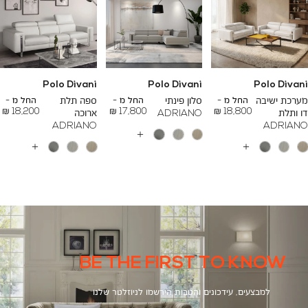
Polo Divani
Polo Divani
Polo Divani
To
To
To
23,200 ₪
26,700 ₪
24,500 ₪
מערכת ישיבה
החל מ -
סלון פינתי
החל מ -
ספה תלת
החל מ -
18,200 ₪
17,800 ₪
18,800 ₪
דו ותלת
ADRIANO
ארוכה
ADRIANO
ADRIANO
עוד
צבעים
עוד
עוד
צבעים
צבעים
BE THE FIRST TO KNOW
למבצעים, עידכונים והטבות הירשמו לניוזלטר שלנו