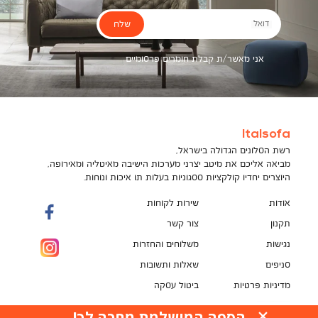
שלח
דואל
אני מאשר/ת קבלת חומרים פרסומיים
Italsofa
רשת הסלונים הגדולה בישראל,
מביאה אליכם את מיטב יצרני מערכות הישיבה מאיטליה ומאירופה,
היוצרים יחדיו קולקציות ססגוניות בעלות תו איכות ונוחות.
אודות
שירות לקוחות
תקנון
צור קשר
נגישות
משלוחים והחזרות
סניפים
שאלות ותשובות
מדיניות פרטיות
ביטול עסקה
תקנון מועדון לקוחות
הספה המושלמת מחכה לך!