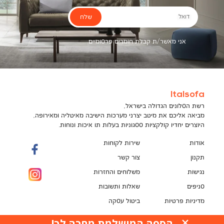
שלח
דואל
אני מאשר/ת קבלת חומרים פרסומיים
Italsofa
רשת הסלונים הגדולה בישראל,
מביאה אליכם את מיטב יצרני מערכות הישיבה מאיטליה ומאירופה,
היוצרים יחדיו קולקציות ססגוניות בעלות תו איכות ונוחות.
אודות
שירות לקוחות
תקנון
צור קשר
נגישות
משלוחים והחזרות
סניפים
שאלות ותשובות
מדיניות פרטיות
ביטול עסקה
תקנון מועדון לקוחות
הספה המושלמת מחכה לך!