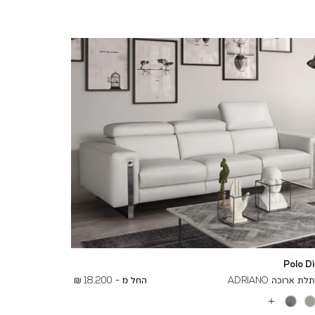
Polo D
To
23,200 ₪
 ארוכה ADRIANO
החל מ -
18,200 ₪
עוד