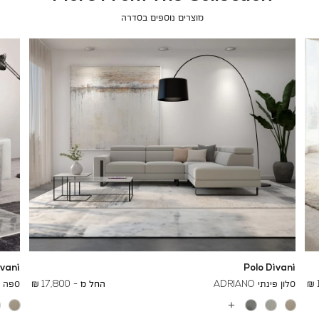
מוצרים נוספים בסדרה
ivani
Polo Divani
To
26,700 ₪
סלון פינתי ADRIANO
החל מ -
17,800 ₪
ספה תלת
עוד