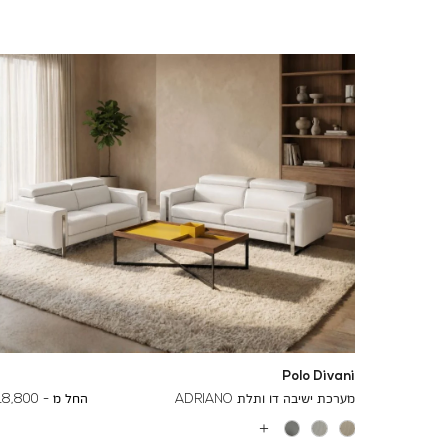
Polo Divani
To
24,500 ₪
מערכת ישיבה דו ותלת ADRIANO
החל מ -
18,800 ₪
עוד