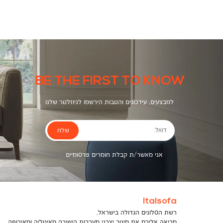
צבעים
BE THE FIRST TO KNOW
למבצעים, עידכונים והטבות הירשמו לניוזלטר שלנו
שלח
דואל
אני מאשר/ת קבלת חומרים פרסומיים
Italsofa
רשת הסלונים הגדולה בישראל,
מביאה אליכם את מיטב יצרני מערכות הישיבה מאיטליה ומאירופה,