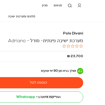
סניפים
מגזין
סלונים ומערכות ישיבה
Polo Divani
מערכת ישיבה פינתית- מודל - Adriano
0.0
star
rating
החל
23,700 ₪
מ
-
אצלך בבית
תוך
90
ימי עסקים
הוספה לסל
התייעצו איתנו ב-
Whatsapp