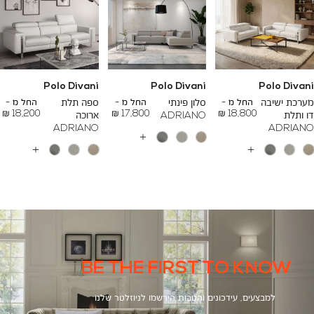
Polo Divani
Polo Divani
Polo Divani
To
To
To
23,200 ₪
26,700 ₪
24,500 ₪
מערכת ישיבה
החל מ -
סלון פינתי
החל מ -
ספה תלת
החל מ -
18,200 ₪
17,800 ₪
18,800 ₪
דו ותלת
ADRIANO
ארוכה
ADRIANO
ADRIANO
עוד
צבעים
עוד
עוד
צבעים
צבעים
BE THE FIRST TO KNOW
למבצעים, עידכונים והטבות הירשמו לניוזלטר שלנו