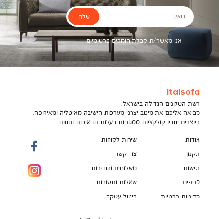
שלח
דואל
אני מאשר/ת קבלת חומרים פרסומיים
Italsofa
רשת הסלונים הגדולה בישראל,
מביאה אליכם את מיטב יצרני מערכות הישיבה מאיטליה ומאירופה,
היוצרים יחדיו קולקציות ססגוניות בעלות תו איכות ונוחות.
אודות
שירות לקוחות
תקנון
צור קשר
נגישות
משלוחים והחזרות
סניפים
שאלות ותשובות
מדיניות פרטיות
ביטול עסקה
תקנון מועדון לקוחות
הספה המושלמת מחכה לך!