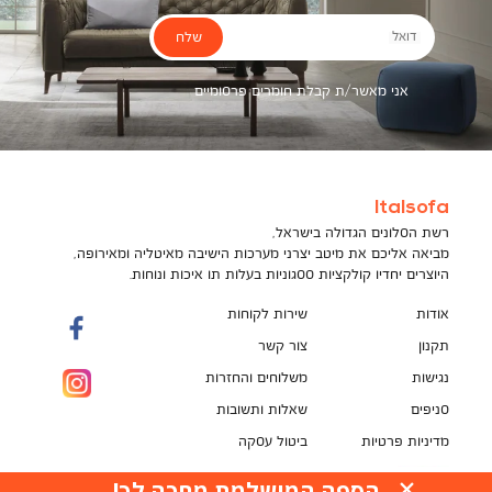
שלח
דואל
אני מאשר/ת קבלת חומרים פרסומיים
Italsofa
רשת הסלונים הגדולה בישראל,
מביאה אליכם את מיטב יצרני מערכות הישיבה מאיטליה ומאירופה,
היוצרים יחדיו קולקציות ססגוניות בעלות תו איכות ונוחות.
אודות
שירות לקוחות
תקנון
צור קשר
נגישות
משלוחים והחזרות
סניפים
שאלות ותשובות
מדיניות פרטיות
ביטול עסקה
תקנון מועדון לקוחות
הספה המושלמת מחכה לך!