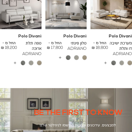
Polo Divani
Polo Divani
Polo Divani
To
To
To
23,200 ₪
26,700 ₪
24,500 ₪
מערכת ישיבה
החל מ -
סלון פינתי
החל מ -
ספה תלת
החל מ -
18,200 ₪
17,800 ₪
18,800 ₪
דו ותלת
ADRIANO
ארוכה
ADRIANO
ADRIANO
עוד
צבעים
עוד
עוד
צבעים
צבעים
BE THE FIRST TO KNOW
למבצעים, עידכונים והטבות הירשמו לניוזלטר שלנו